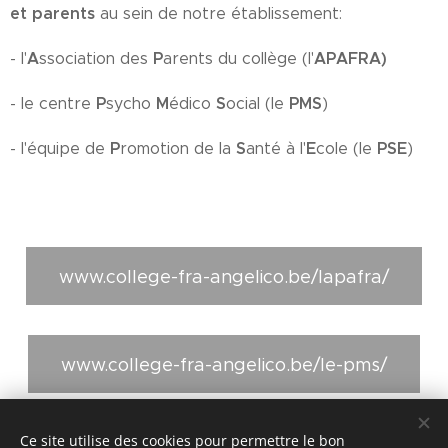
et parents
au sein de notre établissement:
A
P
APAFRA)
- l'
ssociation des
arents du collège (l'
P
M
S
PMS
- le centre
sycho
édico
ocial (le
)
P
S
E
PSE
- l'équipe de
romotion de la
anté à l'
cole (le
)
www.college-fra-angelico.be/lapafra/
www.college-fra-angelico.be/le-pms/
Ce site utilise des cookies pour permettre le bon